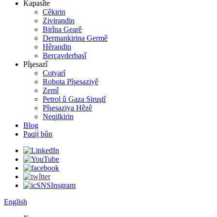
Kapasîte
Çêkirin
Zivirandin
Birîna Gearê
Dermankirina Germê
Hêrandin
Berçavderbasî
Pîşesazî
Cotyarî
Robota Pîşesaziyê
Zemî
Petrol û Gaza Siruştî
Pîşesaziya Hêzê
Neqilkirin
Blog
Paqij bûn
English