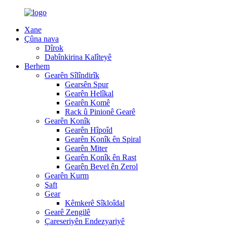
Xane
Çûna nava
Dîrok
Dabînkirina Kalîteyê
Berhem
Gearên Sîlîndirîk
Gearsên Spur
Gearên Helîkal
Gearên Komê
Rack û Pinionê Gearê
Gearên Konîk
Gearên Hîpoîd
Gearên Konîk ên Spiral
Gearên Miter
Gearên Konîk ên Rast
Gearên Bevel ên Zerol
Gearên Kurm
Şaft
Gear
Kêmkerê Sîkloîdal
Gearê Zengilê
Çareseriyên Endezyariyê