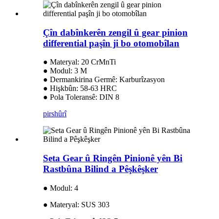
Çîn dabînkerên zengil û gear pinion
differential paşîn ji bo otomobîlan
● Materyal: 20 CrMnTi
● Modul: 3 M
● Dermankirina Germê: Karburîzasyon
● Hişkbûn: 58-63 HRC
● Pola Toleransê: DIN 8
pirs
hûrî
Seta Gear û Ringên Pinionê yên Bi
Rastbûna Bilind a Pêşkêşker
● Modul: 4
● Materyal: SUS 303