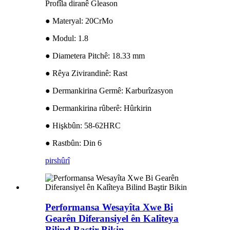
Profîla diranê Gleason
● Materyal: 20CrMo
● Modul: 1.8
● Diametera Pitchê: 18.33 mm
● Rêya Zivirandinê: Rast
● Dermankirina Germê: Karburîzasyon
● Dermankirina rûberê: Hûrkirin
● Hişkbûn: 58-62HRC
● Rastbûn: Din 6
pirs
hûrî
Performansa Wesayîta Xwe Bi
Gearên Diferansiyel ên Kalîteya
Bilind Baştir Bikin