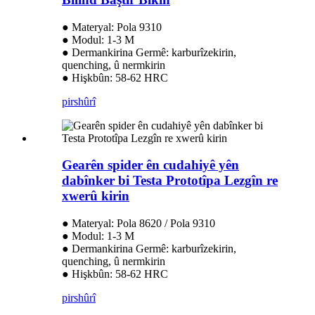
● Materyal: Pola 9310
● Modul: 1-3 M
● Dermankirina Germê: karburîzekirin,
quenching, û nermkirin
● Hişkbûn: 58-62 HRC
pirs
hûrî
Gearên spider ên cudahiyê yên
dabînker bi Testa Prototîpa Lezgîn re
xwerû kirin
● Materyal: Pola 8620 / Pola 9310
● Modul: 1-3 M
● Dermankirina Germê: karburîzekirin,
quenching, û nermkirin
● Hişkbûn: 58-62 HRC
pirs
hûrî