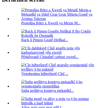
Prototîpa Bilez a Xwerû ya Mezin M...
Rack û Pinion Gearê Helîkal...
Pêşkêşvanê Chinaînê carburi xwerû...
Veguhestina hilberînerê Çînî ...
Şafta gerîdeya komeya mekanîkî...
Alloy pola spur gear mîlî f ...