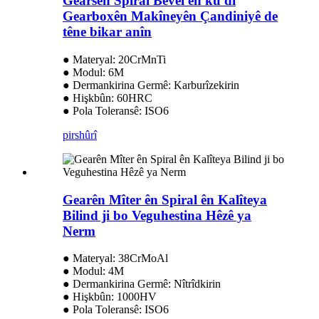
Gearsên Spiral Bevel ên ku di
Gearboxên Makîneyên Çandiniyê de
têne bikar anîn
● Materyal: 20CrMnTi
● Modul: 6M
● Dermankirina Germê: Karburîzekirin
● Hişkbûn: 60HRC
● Pola Toleransê: ISO6
pirs
hûrî
Gearên Mîter ên Spiral ên Kalîteya
Bilind ji bo Veguhestina Hêzê ya
Nerm
● Materyal: 38CrMoAl
● Modul: 4M
● Dermankirina Germê: Nîtrîdkirin
● Hişkbûn: 1000HV
● Pola Toleransê: ISO6