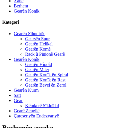
Xane
Berhem
Gearên Konîk
Kategorî
Gearên Sîlîndirîk
Gearsên Spur
Gearên Helîkal
Gearên Komê
Rack û Pinionê Gearê
Gearên Konîk
Gearên Hîpoîd
Gearên Miter
Gearên Konîk ên Spiral
Gearên Konîk ên Rast
Gearên Bevel ên Zerol
Gearên Kurm
Şaft
Gear
Kêmkerê Sîkloîdal
Gearê Zengilê
Çareseriyên Endezyariyê
Berhemên sereke