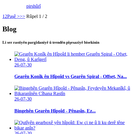
pirs
hûrî
1
2
Paşê >
>>
Rûpel 1 / 2
Blog
Li ser rastiyên pargîdaniyê û trendên pîşesaziyê bisekinin
26-07-30
Gearên Konîk ên Hîpoîd vs Gearên Spiral - Offset, Na...
26-07-30
Bingehên Gearên Hîpoîd - Pênasîn, Ez...
26-07-20