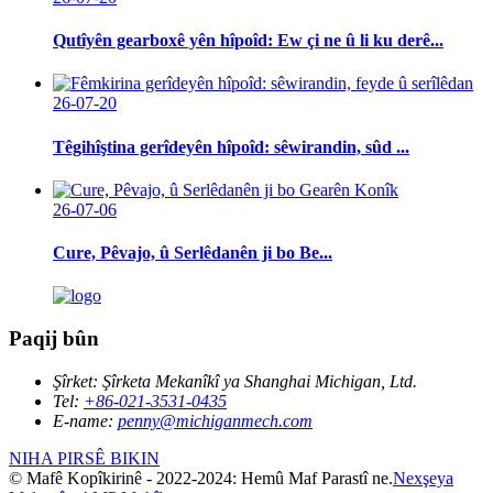
Qutîyên gearboxê yên hîpoîd: Ew çi ne û li ku derê...
26-07-20
Têgihîştina gerîdeyên hîpoîd: sêwirandin, sûd ...
26-07-06
Cure, Pêvajo, û Serlêdanên ji bo Be...
Paqij bûn
Şîrket:
Şîrketa Mekanîkî ya Shanghai Michigan, Ltd.
Tel:
+86-021-3531-0435
E-name:
penny@michiganmech.com
NIHA PIRSÊ BIKIN
© Mafê Kopîkirinê - 2022-2024: Hemû Maf Parastî ne.
Nexşeya