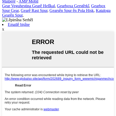
Malperê
-
AMP Mobîl
Gear Veguhestina Gearê Helîkal
,
Gearboxa Gerstêrkî
,
Gearbox
Spur Gear
,
Gearê Rast Spur
,
Gearsên Spur ên Pola Hişk
,
Kataloga
Gearên Spur
,
Emailê bişîne
x