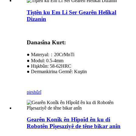
Tiştên ku Em Li Ser Gearên Helîkal
Dizanin
Danasîna Kurt:
● Materyal:：20CrMnTi
● Modul: 0.5-4mm
● Hişkbûn: 58-62HRC
● Dermankirina Germê: Kuştin
pirs
hûrî
Gearên Konîk ên Hîpoîd ên ku di
Robotên Pîşesaziyê de têne bikar anîn