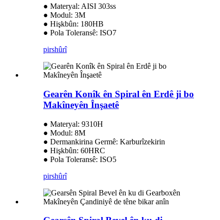
● Materyal: AISI 303ss
● Modul: 3M
● Hişkbûn: 180HB
● Pola Toleransê: ISO7
pirs
hûrî
Gearên Konîk ên Spiral ên Erdê ji bo
Makîneyên Înşaetê
● Materyal: 9310H
● Modul: 8M
● Dermankirina Germê: Karburîzekirin
● Hişkbûn: 60HRC
● Pola Toleransê: ISO5
pirs
hûrî