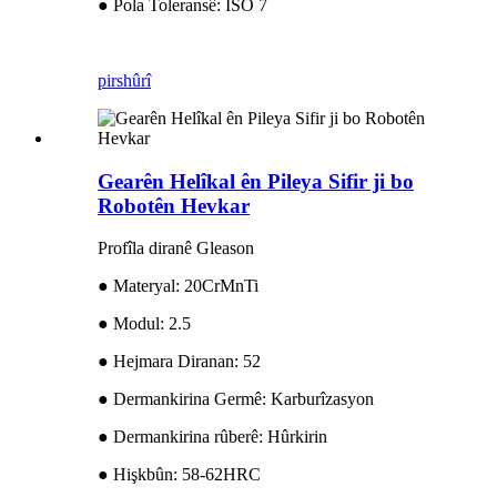
● Pola Toleransê: ISO 7
pirs
hûrî
Gearên Helîkal ên Pileya Sifir ji bo
Robotên Hevkar
Profîla diranê Gleason
● Materyal: 20CrMnTi
● Modul: 2.5
● Hejmara Diranan: 52
● Dermankirina Germê: Karburîzasyon
● Dermankirina rûberê: Hûrkirin
● Hişkbûn: 58-62HRC