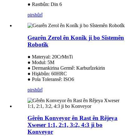
● Rastbûn: Din 6
pirs
hûrî
Gearên Zerol ên Konîk ji bo Sîstemên
Robotîk
● Materyal: 20CrMnTi
● Modul: 5M
● Dermankirina Germê: Karburîzekirin
● Hişkbûn: 60HRC
● Pola Toleransê: ISO6
pirs
hûrî
Gêrên Konveyor ên Rast ên Rêjeya
Xweser 1:1, 2:1, 3:2, 4:3 ji bo
Konveyor