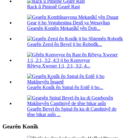
Rack û Pinionê Gearê Rast
Gearsên Komên Mekanîkî yên Dob...
Gearên Zerol ên Bevel ji bo Robotîk...
Rêjeya Xweser 1:1, 2:1, 3:2, 4...
Gearên Konîk ên Spiral ên Erdê ji bo...
Gearên Bevel ên Spiral ên ku di Çandiniyê de
têne bikar anîn ...
Gearên Konîk