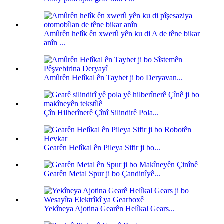
Amûrên helîk ên xwerû yên ku di A de têne bikar
anîn ...
Amûrên Helîkal ên Taybet ji bo Deryavan...
Çîn Hilberînerê Çînî Silindirê Pola...
Gearên Helîkal ên Pileya Sifir ji bo...
Gearên Metal Spur ji bo Çandinîyê...
Yekîneya Ajotina Gearên Helîkal Gears...