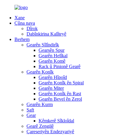
Xane
Çûna nava
Dîrok
Dabînkirina Kalîteyê
Berhem
Gearên Sîlîndirîk
Gearsên Spur
Gearên Helîkal
Gearên Komê
Rack û Pinionê Gearê
Gearên Konîk
Gearên Hîpoîd
Gearên Konîk ên Spiral
Gearên Miter
Gearên Konîk ên Rast
Gearên Bevel ên Zerol
Gearên Kurm
Şaft
Gear
Kêmkerê Sîkloîdal
Gearê Zengilê
Çareseriyên Endezyariyê