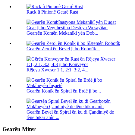
Rack û Pinionê Gearê Rast
Gearsên Komên Mekanîkî yên Dob...
Gearên Zerol ên Bevel ji bo Robotîk...
Rêjeya Xweser 1:1, 2:1, 3:2, 4...
Gearên Konîk ên Spiral ên Erdê ji bo...
Gearên Bevel ên Spiral ên ku di Çandiniyê de
têne bikar anîn ...
Gearên Miter