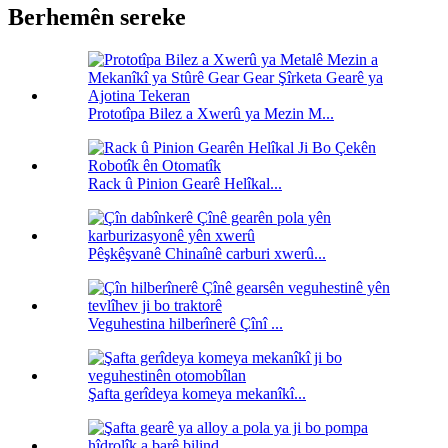
Berhemên sereke
Prototîpa Bilez a Xwerû ya Mezin M...
Rack û Pinion Gearê Helîkal...
Pêşkêşvanê Chinaînê carburi xwerû...
Veguhestina hilberînerê Çînî ...
Şafta gerîdeya komeya mekanîkî...