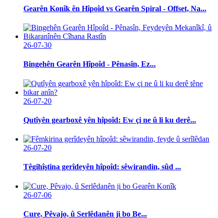
Gearên Konîk ên Hîpoîd vs Gearên Spiral - Offset, Na...
26-07-30
Bingehên Gearên Hîpoîd - Pênasîn, Ez...
26-07-20
Qutîyên gearboxê yên hîpoîd: Ew çi ne û li ku derê...
26-07-20
Têgihîştina gerîdeyên hîpoîd: sêwirandin, sûd ...
26-07-06
Cure, Pêvajo, û Serlêdanên ji bo Be...