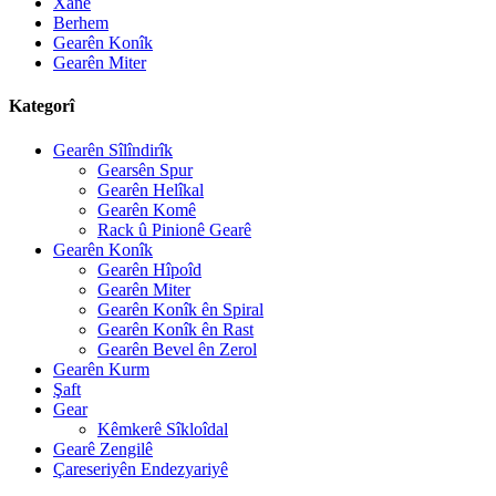
Xane
Berhem
Gearên Konîk
Gearên Miter
Kategorî
Gearên Sîlîndirîk
Gearsên Spur
Gearên Helîkal
Gearên Komê
Rack û Pinionê Gearê
Gearên Konîk
Gearên Hîpoîd
Gearên Miter
Gearên Konîk ên Spiral
Gearên Konîk ên Rast
Gearên Bevel ên Zerol
Gearên Kurm
Şaft
Gear
Kêmkerê Sîkloîdal
Gearê Zengilê
Çareseriyên Endezyariyê