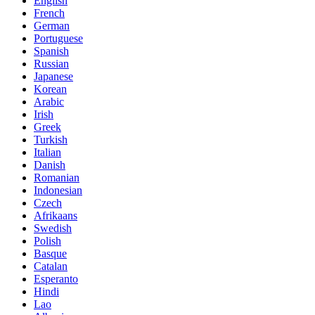
English
French
German
Portuguese
Spanish
Russian
Japanese
Korean
Arabic
Irish
Greek
Turkish
Italian
Danish
Romanian
Indonesian
Czech
Afrikaans
Swedish
Polish
Basque
Catalan
Esperanto
Hindi
Lao