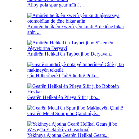
Alloy pola spur gear mîlî f ...
Amûrên helîk ên xwerû yên ku di A de têne bikar
anîn ...
Amûrên Helîkal ên Taybet ji bo Deryavan...
Çîn Hilberînerê Çînî Silindirê Pola...
Gearên Helîkal ên Pileya Sifir ji bo...
Gearên Metal Spur ji bo Çandinîyê...
Yekîneya Ajotina Gearên Helîkal Gears...