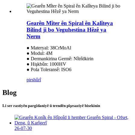
Gearên Mîter ên Spiral ên Kalîteya
Bilind ji bo Veguhestina Hêzê ya
Nerm
● Materyal: 38CrMoAl
● Modul: 4M
● Dermankirina Germê: Nîtrîdkirin
● Hişkbûn: 1000HV
● Pola Toleransê: ISO6
pirs
hûrî
Blog
Li ser rastiyên pargîdaniyê û trendên pîşesaziyê bisekinin
26-07-30