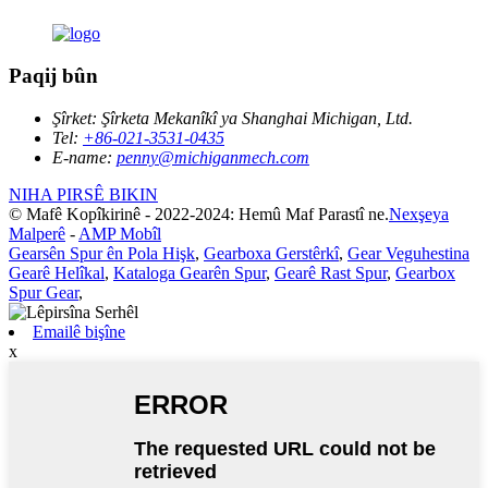
Paqij bûn
Şîrket:
Şîrketa Mekanîkî ya Shanghai Michigan, Ltd.
Tel:
+86-021-3531-0435
E-name:
penny@michiganmech.com
NIHA PIRSÊ BIKIN
© Mafê Kopîkirinê - 2022-2024: Hemû Maf Parastî ne.
Nexşeya
Malperê
-
AMP Mobîl
Gearsên Spur ên Pola Hişk
,
Gearboxa Gerstêrkî
,
Gear Veguhestina
Gearê Helîkal
,
Kataloga Gearên Spur
,
Gearê Rast Spur
,
Gearbox
Spur Gear
,
Emailê bişîne
x