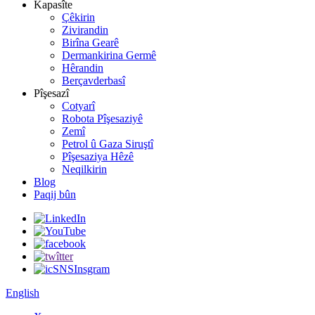
Kapasîte
Çêkirin
Zivirandin
Birîna Gearê
Dermankirina Germê
Hêrandin
Berçavderbasî
Pîşesazî
Cotyarî
Robota Pîşesaziyê
Zemî
Petrol û Gaza Siruştî
Pîşesaziya Hêzê
Neqilkirin
Blog
Paqij bûn
English