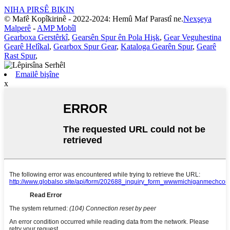
NIHA PIRSÊ BIKIN
© Mafê Kopîkirinê - 2022-2024: Hemû Maf Parastî ne.
Nexşeya
Malperê
-
AMP Mobîl
Gearboxa Gerstêrkî
,
Gearsên Spur ên Pola Hişk
,
Gear Veguhestina
Gearê Helîkal
,
Gearbox Spur Gear
,
Kataloga Gearên Spur
,
Gearê
Rast Spur
,
Emailê bişîne
x