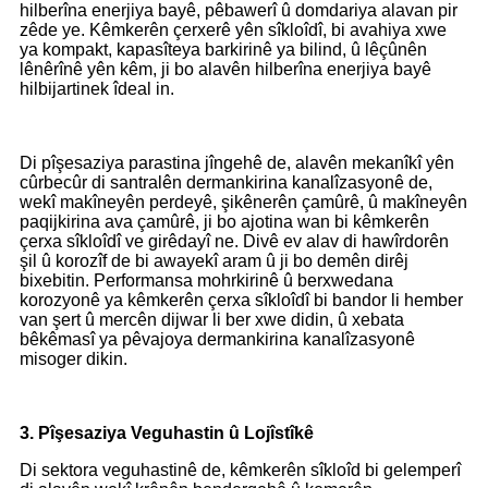
hilberîna enerjiya bayê, pêbawerî û domdariya alavan pir
zêde ye. Kêmkerên çerxerê yên sîkloîdî, bi avahiya xwe
ya kompakt, kapasîteya barkirinê ya bilind, û lêçûnên
lênêrînê yên kêm, ji bo alavên hilberîna enerjiya bayê
hilbijartinek îdeal in.
Di pîşesaziya parastina jîngehê de, alavên mekanîkî yên
cûrbecûr di santralên dermankirina kanalîzasyonê de,
wekî makîneyên perdeyê, şikênerên çamûrê, û makîneyên
paqijkirina ava çamûrê, ji bo ajotina wan bi kêmkerên
çerxa sîkloîdî ve girêdayî ne. Divê ev alav di hawîrdorên
şil û korozîf de bi awayekî aram û ji bo demên dirêj
bixebitin. Performansa mohrkirinê û berxwedana
korozyonê ya kêmkerên çerxa sîkloîdî bi bandor li hember
van şert û mercên dijwar li ber xwe didin, û xebata
bêkêmasî ya pêvajoya dermankirina kanalîzasyonê
misoger dikin.
3. Pîşesaziya Veguhastin û Lojîstîkê
Di sektora veguhastinê de, kêmkerên sîkloîd bi gelemperî