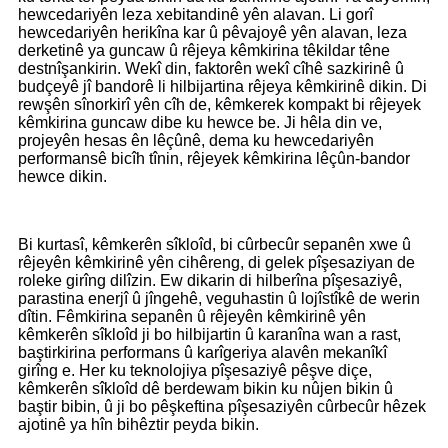
hewcedariyên leza xebitandinê yên alavan. Li gorî
hewcedariyên herikîna kar û pêvajoyê yên alavan, leza
derketinê ya guncaw û rêjeya kêmkirina têkildar têne
destnîşankirin. Wekî din, faktorên wekî cîhê sazkirinê û
budçeyê jî bandorê li hilbijartina rêjeya kêmkirinê dikin. Di
rewşên sînorkirî yên cîh de, kêmkerek kompakt bi rêjeyek
kêmkirina guncaw dibe ku hewce be. Ji hêla din ve,
projeyên hesas ên lêçûnê, dema ku hewcedariyên
performansê bicîh tînin, rêjeyek kêmkirina lêçûn-bandor
hewce dikin.
Bi kurtasî, kêmkerên sîkloîd, bi cûrbecûr sepanên xwe û
rêjeyên kêmkirinê yên cihêreng, di gelek pîşesaziyan de
roleke girîng dilîzin. Ew dikarin di hilberîna pîşesaziyê,
parastina enerjî û jîngehê, veguhastin û lojîstîkê de werin
dîtin. Fêmkirina sepanên û rêjeyên kêmkirinê yên
kêmkerên sîkloîd ji bo hilbijartin û karanîna wan a rast,
baştirkirina performans û karîgeriya alavên mekanîkî
girîng e. Her ku teknolojiya pîşesaziyê pêşve diçe,
kêmkerên sîkloîd dê berdewam bikin ku nûjen bikin û
baştir bibin, û ji bo pêşkeftina pîşesaziyên cûrbecûr hêzek
ajotinê ya hîn bihêztir peyda bikin.