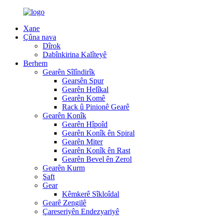
Xane
Çûna nava
Dîrok
Dabînkirina Kalîteyê
Berhem
Gearên Sîlîndirîk
Gearsên Spur
Gearên Helîkal
Gearên Komê
Rack û Pinionê Gearê
Gearên Konîk
Gearên Hîpoîd
Gearên Konîk ên Spiral
Gearên Miter
Gearên Konîk ên Rast
Gearên Bevel ên Zerol
Gearên Kurm
Şaft
Gear
Kêmkerê Sîkloîdal
Gearê Zengilê
Çareseriyên Endezyariyê