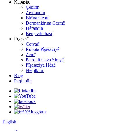
Kapasîte
Çêkirin
Zivirandin
Birîna Gearê
Dermankirina Germê
Hêrandin
Berçavderbasî
Pîşesazî
Cotyarî
Robota Pîşesaziyê
Zemî
Petrol û Gaza Siruştî
Pîşesaziya Hêzê
Neqilkirin
Blog
Paqij bûn
English