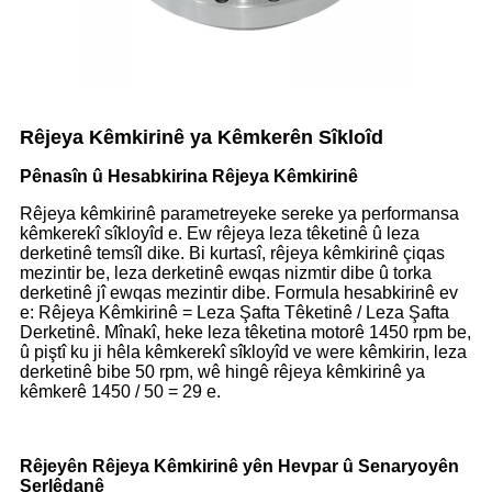
Rêjeya Kêmkirinê ya Kêmkerên Sîkloîd
Pênasîn û Hesabkirina Rêjeya Kêmkirinê
Rêjeya kêmkirinê parametreyeke sereke ya performansa
kêmkerekî sîkloyîd e. Ew rêjeya leza têketinê û leza
derketinê temsîl dike. Bi kurtasî, rêjeya kêmkirinê çiqas
mezintir be, leza derketinê ewqas nizmtir dibe û torka
derketinê jî ewqas mezintir dibe. Formula hesabkirinê ev
e: Rêjeya Kêmkirinê = Leza Şafta Têketinê / Leza Şafta
Derketinê. Mînakî, heke leza têketina motorê 1450 rpm be,
û piştî ku ji hêla kêmkerekî sîkloyîd ve were kêmkirin, leza
derketinê bibe 50 rpm, wê hingê rêjeya kêmkirinê ya
kêmkerê 1450 / 50 = 29 e.
Rêjeyên Rêjeya Kêmkirinê yên Hevpar û Senaryoyên
Serlêdanê