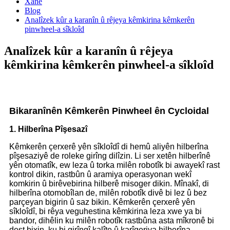
Xane
Blog
Analîzek kûr a karanîn û rêjeya kêmkirina kêmkerên
pinwheel-a sîkloîd
Analîzek kûr a karanîn û rêjeya
kêmkirina kêmkerên pinwheel-a sîkloîd
Bikaranînên Kêmkerên Pinwheel ên Cycloidal
1. Hilberîna Pîşesazî
Kêmkerên çerxerê yên sîkloîdî di hemû aliyên hilberîna
pîşesaziyê de roleke girîng dilîzin. Li ser xetên hilberînê
yên otomatîk, ew leza û torka milên robotîk bi awayekî rast
kontrol dikin, rastbûn û aramiya operasyonan wekî
komkirin û birêvebirina hilberê misoger dikin. Mînakî, di
hilberîna otomobîlan de, milên robotîk divê bi lez û bez
parçeyan bigirin û saz bikin. Kêmkerên çerxerê yên
sîkloîdî, bi rêya veguhestina kêmkirina leza xwe ya bi
bandor, dihêlin ku milên robotîk rastbûna asta mîkronê bi
dest bixin, ku bi girîngî kalîte û karîgeriya hilberîna