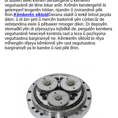
di alavên wekî krênên bendergehê û kemerên
veguhastinê de têne bikar anîn. Krênên bendergehê bi
gelemperî tevgerên hildan, rijandin û zivirandinê pêk
tînin.
Kêmkerên sîkloîd
Derana stabîl û torkê bilind peyda
dikin, û di bin şert û mercên barkirinê yên cûrbecûr de
xebitandina ewle û pêbawer misoger dikin. Di depoyên
otomatîkî yên di pîşesaziya lojîstîkê de, pergalên kembera
veguhastinê hewceyê kontrola rast a leza û pozîsyona
veguhastina bargiraniyê ne. Kêmkerên sîkloîd bi rêya
mîhengên rêjeya kêmkirinê yên rast veguhastina
bargiraniyê ya bi bandor û rast pêk tînin.