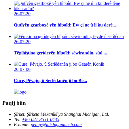
26-07-20
Qutîyên gearboxê yên hîpoîd: Ew çi ne û li ku derê...
26-07-20
Têgihîştina gerîdeyên hîpoîd: sêwirandin, sûd ...
26-07-06
Cure, Pêvajo, û Serlêdanên ji bo Be...
Paqij bûn
Şîrket:
Şîrketa Mekanîkî ya Shanghai Michigan, Ltd.
Tel:
+86-021-3531-0435
E-name:
penny@michiganmech.com