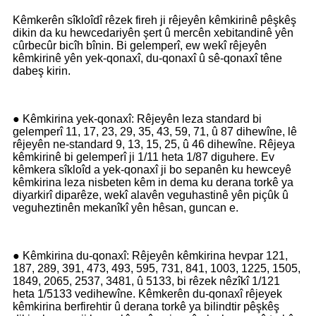
Kêmkerên sîkloîdî rêzek fireh ji rêjeyên kêmkirinê pêşkêş
dikin da ku hewcedariyên şert û mercên xebitandinê yên
cûrbecûr bicîh bînin. Bi gelemperî, ew wekî rêjeyên
kêmkirinê yên yek-qonaxî, du-qonaxî û sê-qonaxî têne
dabeş kirin.
● Kêmkirina yek-qonaxî: Rêjeyên leza standard bi
gelemperî 11, 17, 23, 29, 35, 43, 59, 71, û 87 dihewîne, lê
rêjeyên ne-standard 9, 13, 15, 25, û 46 dihewîne. Rêjeya
kêmkirinê bi gelemperî ji 1/11 heta 1/87 diguhere. Ev
kêmkera sîkloîd a yek-qonaxî ji bo sepanên ku hewceyê
kêmkirina leza nisbeten kêm in dema ku derana torkê ya
diyarkirî diparêze, wekî alavên veguhastinê yên piçûk û
veguheztinên mekanîkî yên hêsan, guncan e.
● Kêmkirina du-qonaxî: Rêjeyên kêmkirina hevpar 121,
187, 289, 391, 473, 493, 595, 731, 841, 1003, 1225, 1505,
1849, 2065, 2537, 3481, û 5133, bi rêzek nêzîkî 1/121
heta 1/5133 vedihewîne. Kêmkerên du-qonaxî rêjeyek
kêmkirina berfirehtir û derana torkê ya bilindtir pêşkêş