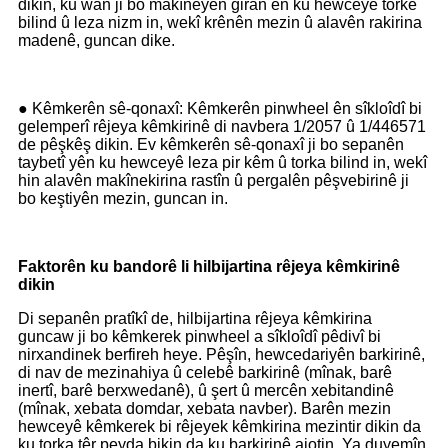
dikin, ku wan ji bo makîneyên giran ên ku hewceyê torkê
bilind û leza nizm in, wekî krênên mezin û alavên rakirina
madenê, guncan dike.
● Kêmkerên sê-qonaxî: Kêmkerên pinwheel ên sîkloîdî bi
gelemperî rêjeya kêmkirinê di navbera 1/2057 û 1/446571
de pêşkêş dikin. Ev kêmkerên sê-qonaxî ji bo sepanên
taybetî yên ku hewceyê leza pir kêm û torka bilind in, wekî
hin alavên makînekirina rastîn û pergalên pêşvebirinê ji
bo keştiyên mezin, guncan in.
Faktorên ku bandorê li hilbijartina rêjeya kêmkirinê
dikin
Di sepanên pratîkî de, hilbijartina rêjeya kêmkirina
guncaw ji bo kêmkerek pinwheel a sîkloîdî pêdivî bi
nirxandinek berfireh heye. Pêşîn, hewcedariyên barkirinê,
di nav de mezinahiya û celebê barkirinê (mînak, barê
inertî, barê berxwedanê), û şert û mercên xebitandinê
(mînak, xebata domdar, xebata navber). Barên mezin
hewceyê kêmkerek bi rêjeyek kêmkirina mezintir dikin da
ku torka têr peyda bikin da ku barkirinê ajotin. Ya duyemîn,