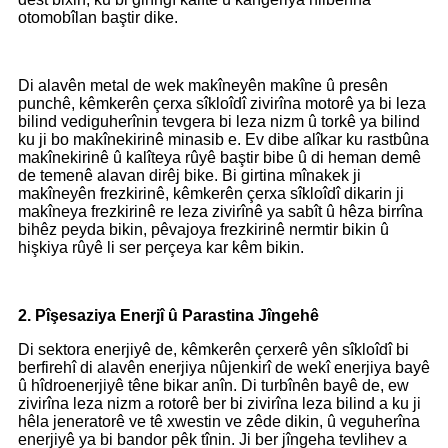
otomobîlan baştir dike.
Di alavên metal de wek makîneyên makîne û presên
punchê, kêmkerên çerxa sîkloîdî zivirîna motorê ya bi leza
bilind vediguherînin tevgera bi leza nizm û torkê ya bilind
ku ji bo makînekirinê minasib e. Ev dibe alîkar ku rastbûna
makînekirinê û kalîteya rûyê baştir bibe û di heman demê
de temenê alavan dirêj bike. Bi girtina mînakek ji
makîneyên frezkirinê, kêmkerên çerxa sîkloîdî dikarin ji
makîneya frezkirinê re leza zivirînê ya sabît û hêza birrîna
bihêz peyda bikin, pêvajoya frezkirinê nermtir bikin û
hişkiya rûyê li ser perçeya kar kêm bikin.
2. Pîşesaziya Enerjî û Parastina Jîngehê
Di sektora enerjiyê de, kêmkerên çerxerê yên sîkloîdî bi
berfirehî di alavên enerjiya nûjenkirî de wekî enerjiya bayê
û hîdroenerjiyê têne bikar anîn. Di turbînên bayê de, ew
zivirîna leza nizm a rotorê ber bi zivirîna leza bilind a ku ji
hêla jeneratorê ve tê xwestin ve zêde dikin, û veguherîna
enerjiyê ya bi bandor pêk tînin. Ji ber jîngeha tevlihev a