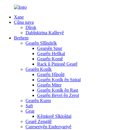
Xane
Çûna nava
Dîrok
Dabînkirina Kalîteyê
Berhem
Gearên Sîlîndirîk
Gearsên Spur
Gearên Helîkal
Gearên Komê
Rack û Pinionê Gearê
Gearên Konîk
Gearên Hîpoîd
Gearên Konîk ên Spiral
Gearên Miter
Gearên Konîk ên Rast
Gearên Bevel ên Zerol
Gearên Kurm
Şaft
Gear
Kêmkerê Sîkloîdal
Gearê Zengilê
Çareseriyên Endezyariyê