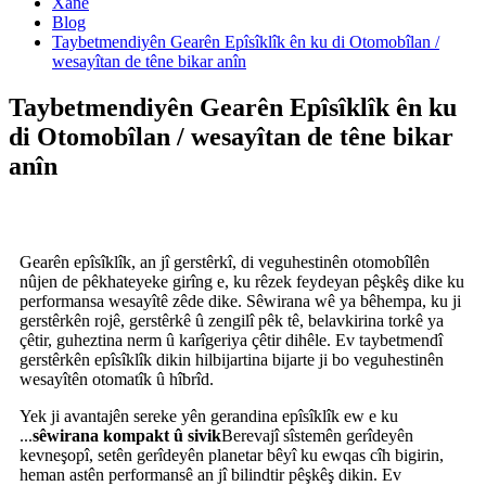
Xane
Blog
Taybetmendiyên Gearên Epîsîklîk ên ku di Otomobîlan /
wesayîtan de têne bikar anîn
Taybetmendiyên Gearên Epîsîklîk ên ku
di Otomobîlan / wesayîtan de têne bikar
anîn
Gearên epîsîklîk, an jî gerstêrkî, di veguhestinên otomobîlên
nûjen de pêkhateyeke girîng e, ku rêzek feydeyan pêşkêş dike ku
performansa wesayîtê zêde dike. Sêwirana wê ya bêhempa, ku ji
gerstêrkên rojê, gerstêrkê û zengilî pêk tê, belavkirina torkê ya
çêtir, guheztina nerm û karîgeriya çêtir dihêle. Ev taybetmendî
gerstêrkên epîsîklîk dikin hilbijartina bijarte ji bo veguhestinên
wesayîtên otomatîk û hîbrîd.
Yek ji avantajên sereke yên gerandina epîsîklîk ew e ku
...
sêwirana kompakt û sivik
Berevajî sîstemên gerîdeyên
kevneşopî, setên gerîdeyên planetar bêyî ku ewqas cîh bigirin,
heman astên performansê an jî bilindtir pêşkêş dikin. Ev