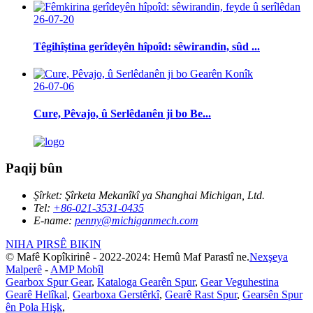
26-07-20
Têgihîştina gerîdeyên hîpoîd: sêwirandin, sûd ...
26-07-06
Cure, Pêvajo, û Serlêdanên ji bo Be...
Paqij bûn
Şîrket:
Şîrketa Mekanîkî ya Shanghai Michigan, Ltd.
Tel:
+86-021-3531-0435
E-name:
penny@michiganmech.com
NIHA PIRSÊ BIKIN
© Mafê Kopîkirinê - 2022-2024: Hemû Maf Parastî ne.
Nexşeya
Malperê
-
AMP Mobîl
Gearbox Spur Gear
,
Kataloga Gearên Spur
,
Gear Veguhestina
Gearê Helîkal
,
Gearboxa Gerstêrkî
,
Gearê Rast Spur
,
Gearsên Spur
ên Pola Hişk
,