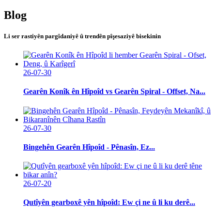
Blog
Li ser rastiyên pargîdaniyê û trendên pîşesaziyê bisekinin
26-07-30
Gearên Konîk ên Hîpoîd vs Gearên Spiral - Offset, Na...
26-07-30
Bingehên Gearên Hîpoîd - Pênasîn, Ez...
26-07-20
Qutîyên gearboxê yên hîpoîd: Ew çi ne û li ku derê...