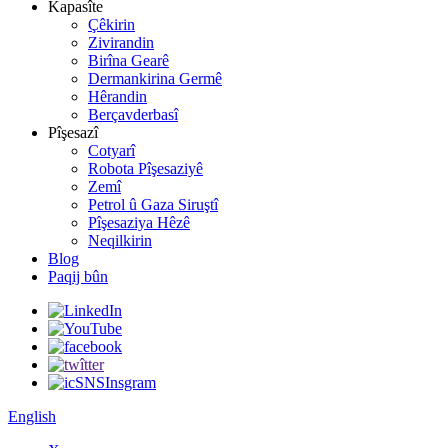
Kapasîte
Çêkirin
Zivirandin
Birîna Gearê
Dermankirina Germê
Hêrandin
Berçavderbasî
Pîşesazî
Cotyarî
Robota Pîşesaziyê
Zemî
Petrol û Gaza Siruştî
Pîşesaziya Hêzê
Neqilkirin
Blog
Paqij bûn
English