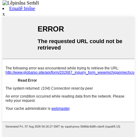
Emailê bişîne
x