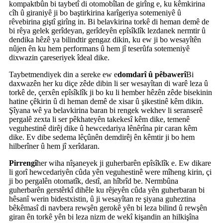
kompaktbûn bi taybetî di otomobîlan de girîng e, ku kêmkirina
cîh û giraniyê ji bo baştirkirina karîgeriya sotemeniyê û
rêvebirina giştî girîng in. Bi belavkirina torkê di heman demê de
bi rêya gelek gerîdeyan, gerîdeyên epîsîklîk lezdanek nermtir û
dendika hêzê ya bilindtir gengaz dikin, ku ew ji bo wesayîtên
nûjen ên ku hem performans û hem jî teserûfa sotemeniyê
dixwazin çareseriyek îdeal dike.
Taybetmendiyek din a sereke ew e
domdarî û pêbawerî
Bi
daxwazên her ku diçe zêde dibin li ser wesayîtan di warê leza û
torkê de, çerxên epîsîklîk ji bo ku li hember hêzên zêde bisekinin
hatine çêkirin û di heman demê de xisar û şikestinê kêm dikin.
Şîyana wê ya belavkirina baran bi rengek wekhev li seranserê
pergalê zexta li ser pêkhateyên takekesî kêm dike, temenê
veguhestinê dirêj dike û hewcedariya lênêrîna pir caran kêm
dike. Ev dibe sedema lêçûnên demdirêj ên kêmtir ji bo hem
hilberîner û hem jî xerîdaran.
Pirrengî
her wiha nîşaneyek ji guherbarên epîsîklîk e. Ew dikare
li gorî hewcedariyên cûda yên veguhestinê were mîheng kirin, çi
ji bo pergalên otomatîk, destî, an hîbrîd be. Nermbûna
guherbarên gerstêrkî dihêle ku rêjeyên cûda yên guherbaran bi
hêsanî werin bidestxistin, û ji wesayîtan re şiyana guheztina
bêkêmasî di navbera rewşên gerokê yên bi leza bilind û rewşên
giran ên torkê yên bi leza nizm de wekî kişandin an hilkişîna