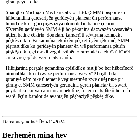
giran peyda dike.
Shanghai Michigan Mechanical Co., Ltd. (SMM) pispor e di
hilberandina çareseriyên gerîdeyên planetar ên performansa
bilind de ku li gorî pîşesaziya otomobîlan hatine çêkirin.
Sîstemên gerîdeyên SMM-ê ji bo pêkanîna daxwazên wesayîtên
nûjen hatine çêkirin, domdarî, karîgerî û sêwirana kompakt
pêşkêş dikin. Bi karanîna teknîkên pêşkeftî yên çêkirinê, SMM
piştrast dike ku gerîdeyên planetar ên wê performansa çêtirîn
pêşkêş dikin, çi ew di veguheztinên otomobîlên elektrîkî, hîbrîd,
an kevneşopî de werin bikar anîn.
Hilbijartina pergala gerandina epîsîklîk a rast ji bo her hilberînerê
otomobîlan ku dixwaze performansa wesayîtê baştir bike,
giraniyê kêm bike û temenê veguhestinên xwe dirêj bike pir
girîng e. SMM çareseriyên gerandina gerên planetar ên xwerû
peyda dike ku van armancan pêk tîne, û hem di kalîte û hem jî di
warê lêçûn-bandor de avantajên pêşbaziyê pêşkêş dike.
Dema weşandinê: Îlon-11-2024
Berhemên mîna hev